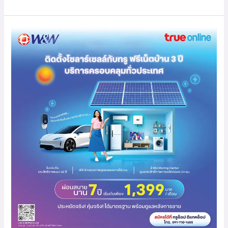
ติด
โซ
ลาร์
เซลล์
กับ
True
Online
ประหยัด
ค่า
ไฟ
สูงสุด
80,000
บาท
ฟรี
เน็ต