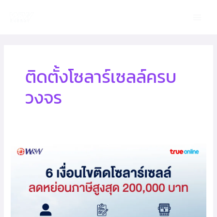
Skip
Main
to
Men
content
ติดตั้งโซลาร์เซลล์ครบ
วงจร
ติด
โซ
ลาร์
เซลล์
ลด
หย่อน