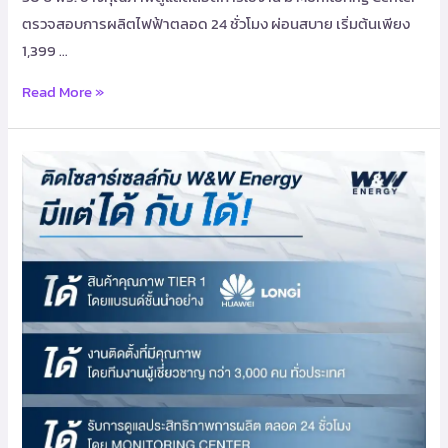
ตรวจสอบการผลิตไฟฟ้าตลอด 24 ชั่วโมง ผ่อนสบาย เริ่มต้นเพียง
1,399 …
Read More »
ติด
โซ
ลาร์
เซลล์
กับ
W&W
Energy
มี
แต่
ได้
กับ