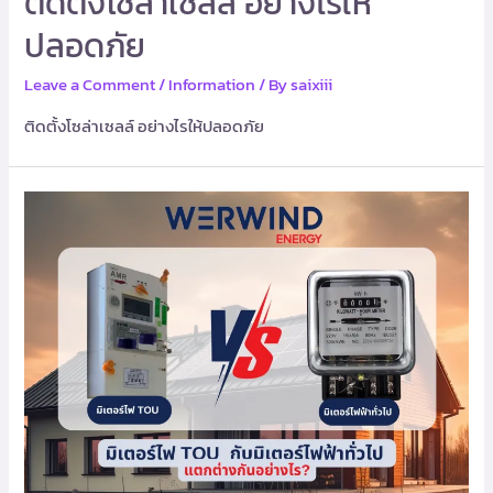
ติดตั้งโซล่าเซลล์ อย่างไรให้
ปลอดภัย
Leave a Comment
/
Information
/ By
saixiii
ติดตั้งโซล่าเซลล์ อย่างไรให้ปลอดภัย
มิเตอร์
ไฟ
TOU
กับ
มิเตอร์
ไฟฟ้า
ทั่วไป
แตก
กัน
อย่างไร?