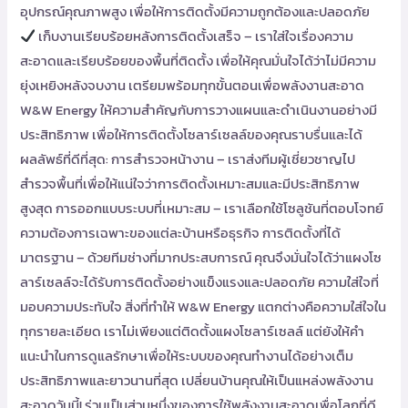
อุปกรณ์คุณภาพสูง เพื่อให้การติดตั้งมีความถูกต้องและปลอดภัย
เก็บงานเรียบร้อยหลังการติดตั้งเสร็จ – เราใส่ใจเรื่องความ
สะอาดและเรียบร้อยของพื้นที่ติดตั้ง เพื่อให้คุณมั่นใจได้ว่าไม่มีความ
ยุ่งเหยิงหลังจบงาน เตรียมพร้อมทุกขั้นตอนเพื่อพลังงานสะอาด
W&W Energy ให้ความสำคัญกับการวางแผนและดำเนินงานอย่างมี
ประสิทธิภาพ เพื่อให้การติดตั้งโซลาร์เซลล์ของคุณราบรื่นและได้
ผลลัพธ์ที่ดีที่สุด: การสำรวจหน้างาน – เราส่งทีมผู้เชี่ยวชาญไป
สำรวจพื้นที่เพื่อให้แน่ใจว่าการติดตั้งเหมาะสมและมีประสิทธิภาพ
สูงสุด การออกแบบระบบที่เหมาะสม – เราเลือกใช้โซลูชันที่ตอบโจทย์
ความต้องการเฉพาะของแต่ละบ้านหรือธุรกิจ การติดตั้งที่ได้
มาตรฐาน – ด้วยทีมช่างที่มากประสบการณ์ คุณจึงมั่นใจได้ว่าแผงโซ
ลาร์เซลล์จะได้รับการติดตั้งอย่างแข็งแรงและปลอดภัย ความใส่ใจที่
มอบความประทับใจ สิ่งที่ทำให้ W&W Energy แตกต่างคือความใส่ใจใน
ทุกรายละเอียด เราไม่เพียงแต่ติดตั้งแผงโซลาร์เซลล์ แต่ยังให้คำ
แนะนำในการดูแลรักษาเพื่อให้ระบบของคุณทำงานได้อย่างเต็ม
ประสิทธิภาพและยาวนานที่สุด เปลี่ยนบ้านคุณให้เป็นแหล่งพลังงาน
สะอาดวันนี้! ร่วมเป็นส่วนหนึ่งของการใช้พลังงานสะอาดเพื่อโลกที่ดี