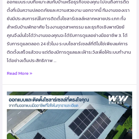
ออกแบบระบบที่เหมาะสมกับบ้านหรือธุรกิจของคุณ ไปจนถึงการติด
ตั้งที่เน้นความปลอดภัยและความสวยงาม นอกจากนี้ ทีมงานของเรา
ยังมีประสบการณ์ในการติดตั้งโซลาร์เซลล์หลากหลายประเภท ทั้ง
สำหรับบ้านพักอาศัย โรงงานอุตสาหกรรม และธุรกิจเชิงพาณิชย์
คุณจึงมั่นใจได้ว่างานของคุณจะได้รับการดูแลอย่างมืออาชีพ 3. ได้
รับการดูแลตลอด 24 ชั่วโมง ระบบโซลาร์เซลล์ที่ดีไม่ใช่เพียงแค่การ
ติดตั้งเสร็จแล้วจบ แต่ต้องมีการดูแลและเฝ้าระวังเพื่อให้ระบบทำงาน
ได้อย่างเต็มประสิทธิภาพ …
Read More »
ติด
ตั้ง
โซ
ลาร์
เซลล์
ก้าว