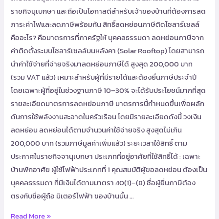
ราชกิจนุเบกษา และถือเป็นโอกาสดีสำหรับเจ้าของบ้านที่ต้องการลด
ภาระค่าไฟและลดภาษีพร้อมกัน สิทธิ์ลดหย่อนภาษีติดโซลาร์เซลล์
คืออะไร? คือมาตรการที่ภาครัฐให้ บุคคลธรรมดา ลดหย่อนภาษีจาก
ค่าติดตั้งระบบโซลาร์เซลล์บนหลังคา (Solar Rooftop) โดยสามารถ
นำค่าใช้จ่ายที่จ่ายจริงมาลดหย่อนภาษีได้ สูงสุด 200,000 บาท
(รวม VAT แล้ว) เหมาะสำหรับผู้ที่มีรายได้และต้องยื่นภาษีประจำปี
โดยเฉพาะผู้ที่อยู่ในช่วงฐานภาษี 10–30% จะได้รับประโยชน์มากที่สุด
รายละเอียดมาตรการลดหย่อนภาษี มาตรการนี้กำหนดขึ้นเพื่อผลัก
ดันการใช้พลังงานสะอาดในครัวเรือน โดยมีรายละเอียดดังนี้ วงเงิน
ลดหย่อน ลดหย่อนได้ตามจำนวนค่าใช้จ่ายจริง สูงสุดไม่เกิน
200,000 บาท (รวมภาษีมูลค่าเพิ่มแล้ว) ระยะเวลาใช้สิทธิ์ ตาม
ประกาศในราชกิจจานุเบกษา ประเภทที่อยู่อาศัยที่ใช้สิทธิ์ได้ : เฉพาะ
บ้านพักอาศัย ผู้ใช้ไฟฟ้าประเภทที่ 1 คุณสมบัติผู้ขอลดหย่อน ต้องเป็น
บุคคลธรรมดา ที่มีเงินได้ตามมาตรา 40(1)–(8) ชื่อผู้ยื่นภาษีต้อง
ตรงกับชื่อผู้ถือ มิเตอร์ไฟฟ้า ของบ้านนั้น …
Read More »