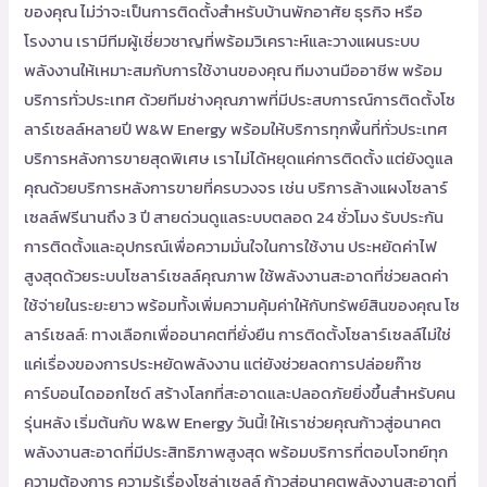
ของคุณ ไม่ว่าจะเป็นการติดตั้งสำหรับบ้านพักอาศัย ธุรกิจ หรือ
โรงงาน เรามีทีมผู้เชี่ยวชาญที่พร้อมวิเคราะห์และวางแผนระบบ
พลังงานให้เหมาะสมกับการใช้งานของคุณ ทีมงานมืออาชีพ พร้อม
บริการทั่วประเทศ ด้วยทีมช่างคุณภาพที่มีประสบการณ์การติดตั้งโซ
ลาร์เซลล์หลายปี W&W Energy พร้อมให้บริการทุกพื้นที่ทั่วประเทศ
บริการหลังการขายสุดพิเศษ เราไม่ได้หยุดแค่การติดตั้ง แต่ยังดูแล
คุณด้วยบริการหลังการขายที่ครบวงจร เช่น บริการล้างแผงโซลาร์
เซลล์ฟรีนานถึง 3 ปี สายด่วนดูแลระบบตลอด 24 ชั่วโมง รับประกัน
การติดตั้งและอุปกรณ์เพื่อความมั่นใจในการใช้งาน ประหยัดค่าไฟ
สูงสุดด้วยระบบโซลาร์เซลล์คุณภาพ ใช้พลังงานสะอาดที่ช่วยลดค่า
ใช้จ่ายในระยะยาว พร้อมทั้งเพิ่มความคุ้มค่าให้กับทรัพย์สินของคุณ โซ
ลาร์เซลล์: ทางเลือกเพื่ออนาคตที่ยั่งยืน การติดตั้งโซลาร์เซลล์ไม่ใช่
แค่เรื่องของการประหยัดพลังงาน แต่ยังช่วยลดการปล่อยก๊าซ
คาร์บอนไดออกไซด์ สร้างโลกที่สะอาดและปลอดภัยยิ่งขึ้นสำหรับคน
รุ่นหลัง เริ่มต้นกับ W&W Energy วันนี้! ให้เราช่วยคุณก้าวสู่อนาคต
พลังงานสะอาดที่มีประสิทธิภาพสูงสุด พร้อมบริการที่ตอบโจทย์ทุก
ความต้องการ ความรู้เรื่องโซล่าเซลล์ ก้าวสู่อนาคตพลังงานสะอาดที่