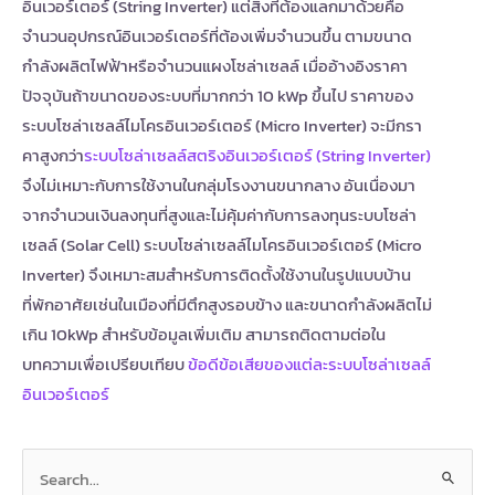
อินเวอร์เตอร์ (String Inverter) แต่สิ่งที่ต้องแลกมาด้วยคือ
จำนวนอุปกรณ์อินเวอร์เตอร์ที่ต้องเพิ่มจำนวนขึ้น ตามขนาด
กำลังผลิตไฟฟ้าหรือจำนวนแผงโซล่าเซลล์ เมื่ออ้างอิงราคา
ปัจจุบันถ้าขนาดของระบบที่มากกว่า 10 kWp ขึ้นไป ราคาของ
ระบบโซล่าเซลล์ไมโครอินเวอร์เตอร์ (Micro Inverter) จะมีกรา
คาสูงกว่า
ระบบโซล่าเซลล์สตริงอินเวอร์เตอร์ (String Inverter)
จึงไม่เหมาะกับการใช้งานในกลุ่มโรงงานขนากลาง อันเนื่องมา
จากจำนวนเงินลงทุนที่สูงและไม่คุ้มค่ากับการลงทุนระบบโซล่า
เซลล์ (Solar Cell) ระบบโซล่าเซลล์ไมโครอินเวอร์เตอร์ (Micro
Inverter) จึงเหมาะสมสำหรับการติดตั้งใช้งานในรูปแบบบ้าน
ที่พักอาศัยเช่นในเมืองที่มีตึกสูงรอบข้าง และขนาดกำลังผลิตไม่
เกิน 10kWp สำหรับข้อมูลเพิ่มเติม
สามารถติดตามต่อใน
บทความ
เพื่อเปรียบเทียบ
ข้อดีข้อเสียของแต่ละระบบโซล่าเซลล์
อินเวอร์เตอร์
Search