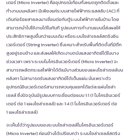
เตอร์ (Micro Inverter) คืออุปกรณ์เกือบทั้งหมดถูกติดตั้งและ
ทำงานบนหลังคา มีเพียงแค่ระบบสายไฟฟ้ากระแสสลับ (AC) ที่
เดินท่อร้อยสายลงมาเชื่อมต่อกับตู้ระบบไฟฟ้าภายในบ้าน โดย
สามารถนำไปใช้งานได้ในทันที รูปแบบการทำงานแบบนี้ส่งผลให้
ประสิทธิภาพสูงขึ้นกว่าแบบเดิม หรือระบบโซล่าเซลล์สตริงอิน
เวอร์เตอร์ (String Inverter) ซึ่งเหมาะสำหรับพื้นที่ติดตั้งที่มีตึก
สูงอยู่รอบข้าง และส่งผลให้เกิดเงาบดบังแสงอาทิตย์ได้ในบาง
ช่วงเวลา เพราะระบบไมโครอินเวอร์เตอร์ (Micro Inverter) จะ
สามารถผลิตกระแสไฟฟ้าได้ดีแม้บางส่วนของแผงโซล่าเซลล์บน
หลังคา ไม่สามารถรับแสงอาทิตย์ได้เต็มแผ่น นั่นเพราะตัว
อุปกรณ์อินเวอร์เตอร์สามารถควบคุมแยกได้แต่ละแผ่นโซล่า
เซลล์ ซึ่งปัจจุบันมีรูปแบบการเชื่อมต่อแบบ 1:1 (1
ไมโครอินเวอร์
เตอร์
ต่อ 1
แผงโซล่าเซลล์
) และ 1:4
(1
ไมโครอินเวอร์เตอร์
ต่อ
1
แผงโซล่าเซลล์
)
จะเห็นได้ว่ารูปแบบของระบบโซล่าเซลล์ไมโครอินเวอร์เตอร์
(Micro Inverter) ค่อนข้างได้เปรียบกว่า ระบบโซล่าเซลล์สตริง