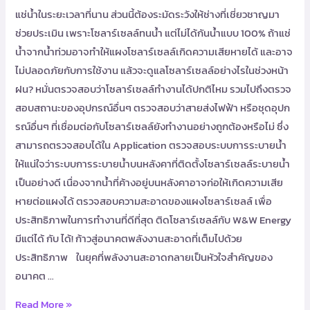
แช่น้ำในระยะเวลาที่นาน ส่วนนี้ต้องระมัดระวังให้ช่างที่เชี่ยวชาญมา
ช่วยประเมิน เพราะโซลาร์เซลล์ทนน้ำ แต่ไม่ได้กันน้ำแบบ 100% ถ้าแช่
น้ำจากน้ำท่วมอาจทำให้แผงโซลาร์เซลล์เกิดความเสียหายได้ และอาจ
ไม่ปลอดภัยกับการใช้งาน แล้วจะดูแลโซลาร์เซลล์อย่างไรในช่วงหน้า
ฝน? หมั่นตรวจสอบว่าโซลาร์เซลล์ทำงานได้ปกติไหม รวมไปถึงตรวจ
สอบสถานะของอุปกรณ์อื่นๆ ตรวจสอบว่าสายส่งไฟฟ้า หรือชุดอุปก
รณ์อื่นๆ ที่เชื่อมต่อกับโซลาร์เซลล์ยังทำงานอย่างถูกต้องหรือไม่ ซึ่ง
สามารถตรวจสอบได้ใน Application ตรวจสอบระบบการระบายน้ำ
ให้แน่ใจว่าระบบการระบายน้ำบนหลังคาที่ติดตั้งโซลาร์เซลล์ระบายน้ำ
เป็นอย่างดี เนื่องจากน้ำที่ค้างอยู่บนหลังคาอาจก่อให้เกิดความเสีย
หายต่อแผงได้ ตรวจสอบความสะอาดของแผงโซลาร์เซลล์ เพื่อ
ประสิทธิภาพในการทำงานที่ดีที่สุด ติดโซลาร์เซลล์กับ W&W Energy
มีแต่ได้ กับ ได้! ก้าวสู่อนาคตพลังงานสะอาดที่เต็มไปด้วย
ประสิทธิภาพ ในยุคที่พลังงานสะอาดกลายเป็นหัวใจสำคัญของ
อนาคต …
Read More »