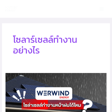
Skip
Main
to
Men
content
โซลาร์เซลล์ทำงาน
อย่างไร
โซ
ล่า
เซลล์
ทำงาน
หน้า
ฝน