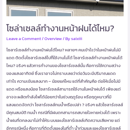
ได้
ไหม?
โซล่าเซลล์ทำงานหน้าฝนได้ไหม?
Leave a Comment
/
Overview
/ By
saixiii
โซลาร์เซลล์ทำงานหน้าฝนได้ไหม? หลายๆ คนเข้าใจว่าในหน้าฝนไม่มี
แดด ติดตั้งโซลาร์เซลล์ไปก็ใช้งานไม่ได้ โซลาร์เซลล์ทำงานหน้าฝนได้
ไหม? จริงๆ แล้วการทำงานของโซลาร์เซลล์นั้น คือการใช้ความสว่าง
ของแสงอาทิตย์ ซึ่งเราอาจไม่ทราบเลยว่าต่อวันจะมีปริมาณแดด
เท่าไร ความเข้มแสงมาก – น้อยแค่ไหน แต่ที่สำคัญคือ ต่อให้เมื่อไม่มี
แดด หรือแสงน้อย โซลาร์เซลล์สามารถใช้งานในหน้าฝนได้ เพียงแต่
อาจจะผลิตกำลังไฟได้น้อยกว่าในช่วงฤดูร้อน หรือฤดูหนาวที่มี
แสงแดดจัดกว่า โซลาร์เซลล์ทนน้ำหรือเปล่า ? จริงๆ แล้วโซลาร์เซลล์
มีคุณสมบัติ ทนน้ำ กรณีที่มีฝนตกสามารถสบายใจหายห่วงได้ เพราะ
น้ำฝนที่ตกลงมาไม่ทำให้ระบบแผงโซลาร์เซลล์เกิดความเสียหาย แต่
อีกกรณีหนึ่ง คือการที่ติดตั้งแผงในที่ต่ำ น้ำท่วมและแผงโซลาร์เซลล์