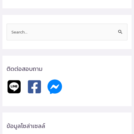
S
e
a
r
c
ติดต่อสอบถาม
h
f
o
r
:
ข้อมูลโซล่าเซลล์