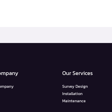
ompany
Our Services
Company
Survey Design
Installation
Maintenance