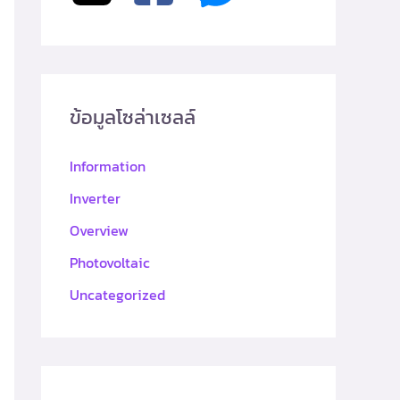
o
r
:
ข้อมูลโซล่าเซลล์
Information
Inverter
Overview
Photovoltaic
Uncategorized