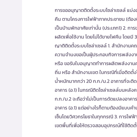
การขออนุญาตติดตั้งระบบโซล่าเซลล์ แบ่ง
คืน ตามโครงการไฟฟ้าภาคประชาชน (ต้องติดต
เป็นบ้านพักอาศัยเท่านั้น (ประเภท1) 2. การ
ผลิตเพื่อใช้งาน โดยไม่ได้ขายไฟคืน โดยมี
ญาติติดตั้งระบบโซล่าเซลล์ 1. สำนักงาน
ความจำนงขอเป็นผู้ประกอบกิจการพลังงานท
หรือ ขอรับใบอนุญาตทำการผลิตพลังงานคว
ถิ่น หรือ สำนักงานเขต ในกรณีที่เมื่อติดตั
น้ำหนักมากกว่า 20 ก.ก./ม.2 อาคารที่จะติ
อาคาร (อ.1) ในกรณีติดโซล่าเซลล์บนหลังคาโด
ก.ก./ม.2 จะถือว่าไม่เป็นการดัดแปลงอาคา
อาคาร (อ.1) แต่อย่างไรก็ตามต้องมีแบบค
เซ็นโดยวิศวกรโยธาในทุกกรณี 3. การไฟฟ้
เขตพื้นที่เพื่อให้ตรวจสอบอุปกรณ์ที่ใช้ติด